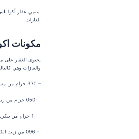
,ينتمي عقار أكوا بل
الغازات.
مكونات اكو
يحتوى العقار على م
والغازات وهي كالتال
– 330 جرام من مستخلص كاموميل.
-050 جرام من زيت الشبت.
– 1 جرام من بيكربونات.
– 096 من زيت الكراوية.