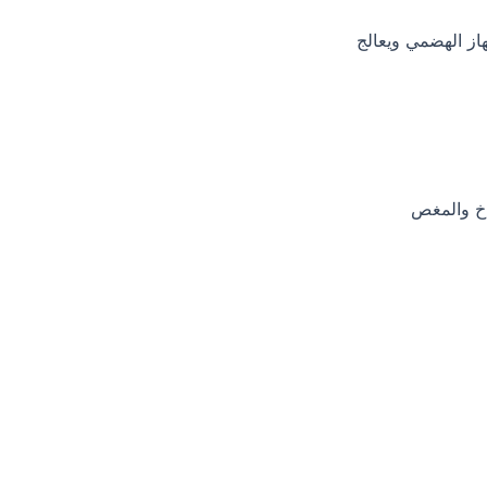
از الهضمي ويعالج
اخ والمغص