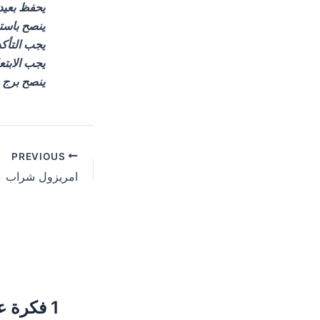
يحفظ بعيد
ينصح باستخدام
يجب التأكد
يجب الابتع
ينصح برج ز
Post
PREVIOUS
navigation
امريزول شراب
1 فكرة عن “اكوا بلس شراب”