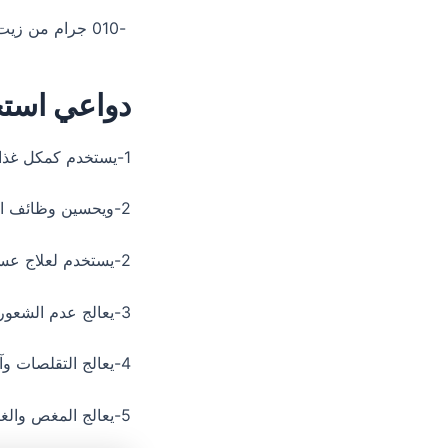
-010 جرام من زيت الشمر.-
دواعي استخ
1-يستخدم كمكل غذائي
2-ويحسين وظائف الجهاز الهضمي.
2-يستخدم لعلاج عسر الهضم والتوتر الناتج عن الانتفاخ.
3-يعالج عدم الشعور بالراحة في المعدة والأمعاء.
4-يعالج التقلصات وآلام المعدة.
5-يعالج المغص والغازات عند الأطفال الرضع وحديثي الولادة.