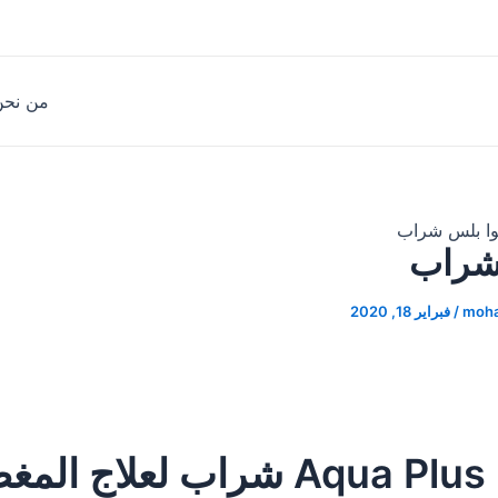
من نحن
وا بلس شراب
شراب
moh
/
فبراير 18, 2020
ص.