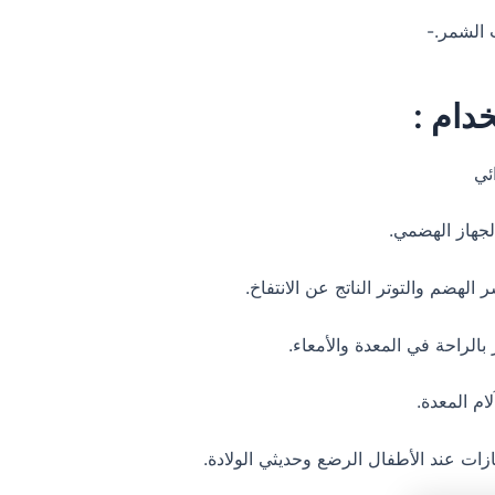
دام :