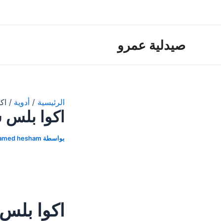
خطي
لى
لمحتوى
صيدلية عمرو
الرئيسية
أدوية
اك
اكوا بلس 
بواسطة
amed hesham
اكوا بلس Aqua Plus شراب لعلاج المغ