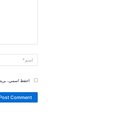
اسم*
احفظ اسمي، بريدي 