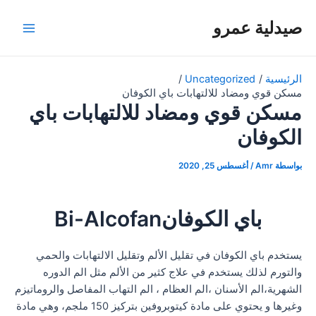
خطي
صيدلية عمرو
لى
Main
لمحتوى
Menu
الرئيسية
Uncategorized
مسكن قوي ومضاد للالتهابات باي الكوفان
مسكن قوي ومضاد للالتهابات باي
الكوفان
بواسطة
Amr
/
أغسطس 25, 2020
باي الكوفانBi-Alcofan
يستخدم باي الكوفان في تقليل الألم وتقليل الالتهابات والحمي
والتورم لذلك يستخدم في علاج كثير من الألم مثل الم الدوره
الشهرية،الم الأسنان ،الم العظام ، الم التهاب المفاصل والروماتيزم
وغيرها و يحتوي على مادة كيتوبروفين بتركيز 150 ملجم، وهي مادة