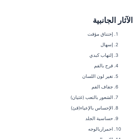
الآثار الجانبية
إختناق مؤقت
إسهال
إلتهاب كبدي
قرح بالفم
تغير لون اللسان
جفاف الفم
الشعور بالتعب (غثيان)
الإحساس بالإعياء(قئ)
حساسية الجلد
احمراربالوجه