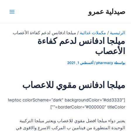
خطي
صيدلية عمرو
لى
Main
لمحتوى
Menu
الرئيسية
مكملات غذائية
ميلجا ادفانس لدعم كفاءة الأعصاب
ميلجا ادفانس لدعم كفاءة
الأعصاب
بواسطة
pharmacy
/
أغسطس 1, 2021
ميلجا ادفانس مقوي للاعصاب
[lwptoc colorScheme=”dark” backgroundColor=”#dd3333″
borderColor=”#000000″ titleColor=””]
يعتبر دواء ميلجا افضل مقوي للاعصاب ويعتبر ميلجا التركيبة
الوحيدة المتطورة من فيتامين ب المركب الاسرع والاقوى في