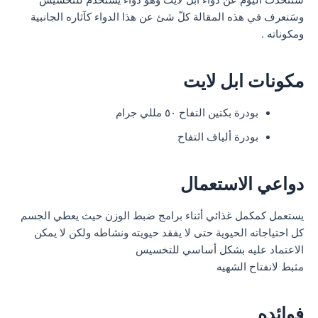
سنتحدث اليوم عن دواء أبل لايت وهو دواء يُستخدم للتخسيس
وسَنعرف في هذه المقالة كلّ شئ عن هذا الدواء كآثاره الجانبية
ومكوناته .
مكونات ابل لايت
بودرة بكتين التفاح ٥٠ مللي جرام
بودرة ألياف التفاح
دواعي الاستعمال
يستعمل كمكمل غذائي أثناء برامج ضبط الوزن حيث يعطي الجسم
كل احتياجاته الحيوية حتى لا يفقد حيويته ونشاطه ولكن لا يمكن
الاعتماد عليه بشكل أساسي للتخسيس
مثبط لانفتاح الشهيه
فوائده