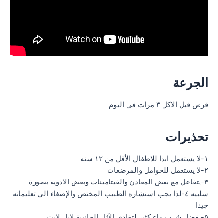
الجرعة
قرص قبل الاكل ٣ مرات في اليوم
تحذيرات
١-لا يستعمل ابدا للاطفال الأقل من ١٢ سنه
٢-لا يستعمل للحوامل والمرضعات
٣-يتفاعل مع بعض المعادن والفيتامينات وبعض الادويه بصورة
سلبيه ٤-لذا يجب استشاره الطبيب المختص والإصغاء الي تعليماته
جيدا
٥-يفضل شرب ماء كثير لتفادي الآثار الجانبية لابل لايت