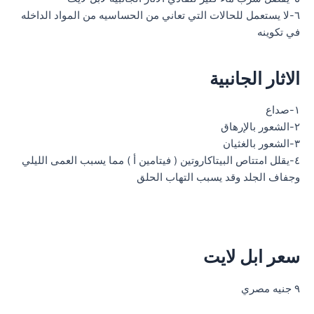
٦-لا يستعمل للحالات التي تعاني من الحساسيه من المواد الداخله
في تكوينه
الاثار الجانبية
١-صداع
٢-الشعور بالإرهاق
٣-الشعور بالغثيان
٤-يقلل امتتاص البيتاكاروتين ( فيتامين أ ) مما يسبب العمى الليلي
وجفاف الجلد وقد يسبب التهاب الحلق
سعر ابل لايت
٩ جنيه مصري