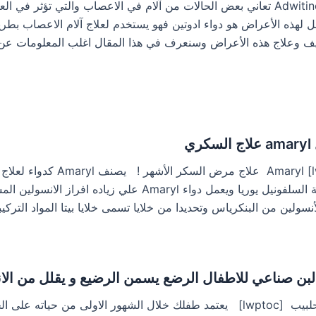
ادوتين Adwitine تعاني بعض الحالات من آلام في الاعصاب والتي تؤث
لهذه الأعراض هو دواء ادوتين فهو يستخدم لعلاج آلام الاعصاب بطريق
ف وعلاج هذه الأعراض وسنعرف في هذا المقال اغلب المعلومات عن
ري
[lwptoc] Amaryl علاج م
بمجموعة السلفونيل يوريا ويعمل دواء Amaryl
أنسولين من البنكرياس وتحديدا من خلايا تسمى خلايا بيتا المواد التركي
بن صناعي للاطفال الرضع يسمن الرضيع و يقلل من الانتفا
بيبيلاك حلبيب [lwptoc] يعتمد طفلك خلال الشهور الاولى من حيا