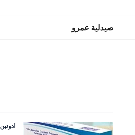
خطي
لى
لمحتوى
صيدلية عمرو
ادوتين