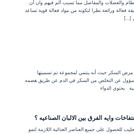
ر في العظام والعضلات والمفاصل مما تسبب ألم فيهم وان أن
ة فعالة ورائعة نظرا لتكونه من مواد فعالة قوية تساعد
 […]
رض السكر الأشهر ! يصنف Amaryl كدواء لعلاج مرض السكر حيث أنه ينتمي لمجموعة تم تسميتها
 علي زياده افراز الانسولين المسؤول عن التخلص من السكر في الدم عن طريق هضمه
بية يحتوى الدواء
خات وايه الفرق بين الالبان الصناعيه ؟
ته على الحليب للحصول على جميع العناصر الغذائية اللازمة لنمو