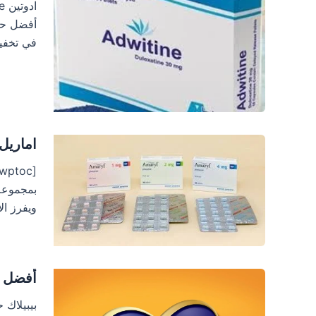
أفضل حل 
في تخفي
اماريل amaryl علاج السك
ويفرز ال
أفضل ل