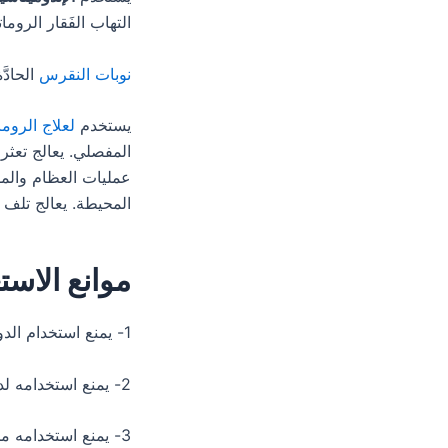
التهاب الفَقار الروماتويدي (Rheumatoid Spondylitis)، الفُصال ال
نوبات النقرس
الحادَّة (Gout)، التهاب الجِرب (Bursitis)
يستخدم
لعلاج الروما
المفصلي. يعالج تعثر
عمليات العظام والمف
المحيطة. يعالج تلف 
موانع الاست
1- يمنع استخدام الدواء للحوامل وللأمهات المرضعات أيضاً.
2- يمنع استخدامه لدي الرضع وكذلك الأطفال الأقل من سن ١٤ سنة.
3- يمنع استخدامه م