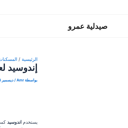
خطي
لى
لمحتوى
صيدلية عمرو
الرئيسية
المسكنات
إندوسيد لع
بواسطة
Amr
/
ديسمبر 23, 2020
يستخدم
اندوسيد
كمضا