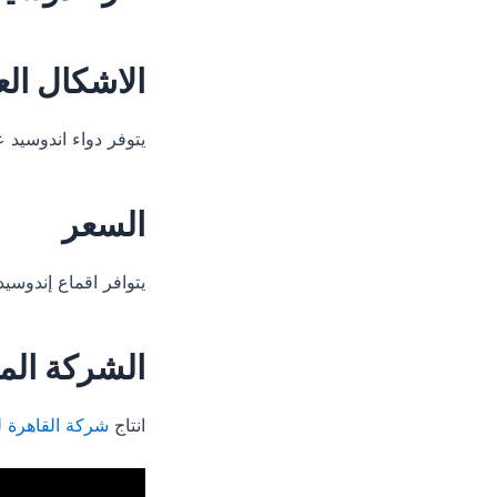
الاشكال العل
يتوفر دواء اندوسيد على هيئه اقراص 20 قرص بترك
السعر
يتوافر اقماع إندوس
الشركة الم
انتاج
شركة القاهرة لل