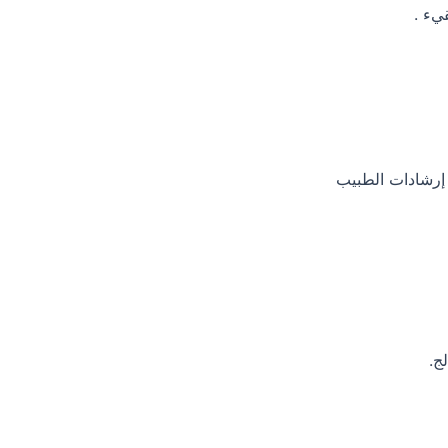
يء .
إرشادات الطبيب
ج.