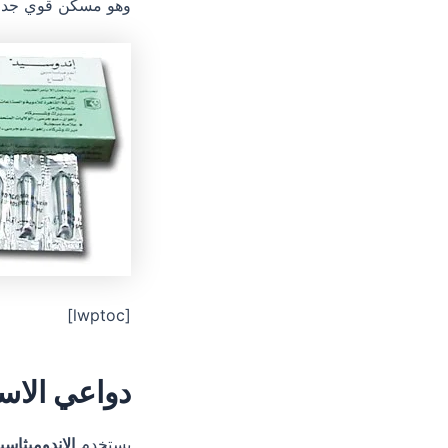
وهو مسكن قوي جداً 
[lwptoc]
دواعي الاس
يستخدم
الإندوميثاسي