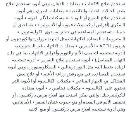
تستخدم لعلاج الاكتئاب • مضادات الذهان، وهي أدوية تستخدم لعلاج
بعض الحالات العقلية والعاطفية • مضادات الصرع، وهي أدوية
تستخدم لعلاج الصرع أو النوبات • مسكنات الألم القوية • أدوية
السكري (أقراص أو كبسولات فموية أو الأنسولين) • مساحيق أو
حبيبات تستخدم للمساعدة في خفض مستوى الكوليسترول •
الستيرويدات المضادة للالتهابات مثل البيريدنيزولون والكورتيزون أو
هرمون ACTH • الأسبرين • مضادات الالتهاب غير الستيرويدية
(أدوية تستخدم لتخفيف الألم والتورم وأعراض الالتهاب بما في ذلك
التهاب المفاصل) • أدوية تستخدم لعلاج النقرس • أدوية تستخدم
لزيادة ضغط الدم مثل النورأدرينالين • السيكلوسبورين، وهي أدوية
تستخدم للمساعدة في منع رفض زراعة الأعضاء أو علاج بعض
المشاكل مع الجهاز المناعي • مكملات الكالسيوم أو الأدوية التي
تحتوي على الكالسيوم • مكملات فيتامين د • أدوية مضادة
للكولينيرجيك، والتي يمكن استخدامها لعلاج مرض باركنسون، أو
تخفيف الألم في المعدة أو منع حدوث غثيان السفر • الأمانتادين،
وهي أدوية تستخدم لعلاج مرض باركنسون أو منع الإنف