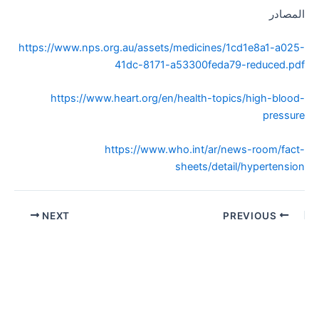
المصادر
https://www.nps.org.au/assets/medicines/1cd1e8a1-a025-
41dc-8171-a53300feda79-reduced.pdf
https://www.heart.org/en/health-topics/high-blood-
pressure
https://www.who.int/ar/news-room/fact-
sheets/detail/hypertension
Post
NEXT
PREVIOUS
navigation