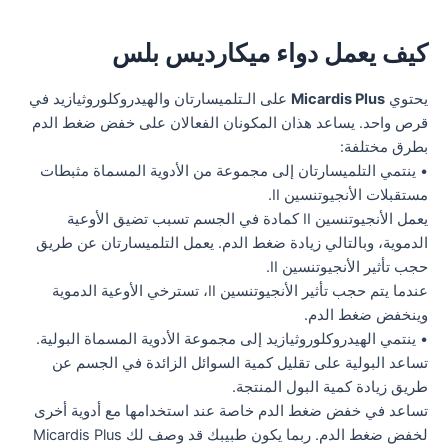
كيف يعمل دواء ميكارديس بلس
يحتوي
Micardis Plus
على الـتلميسارتان والهيدروكلوروثيازيد في
قرص واحد. يساعد هذان المكونان الفعالان على خفض ضغط الدم
بطرق مختلفة:
• ينتمي التلميسارتان إلى مجموعة من الأدوية المسماة مثبطات
مستقبلات الأنجيوتنسين II.
يعمل الأنجيوتنسين II كمادة في الجسم تسبب تضيق الأوعية
الدموية، وبالتالي زيادة ضغط الدم. يعمل التلميسارتان عن طريق
حجب تأثير الأنجيوتنسين II.
عندما يتم حجب تأثير الأنجيوتنسين II، تسترخي الأوعية الدموية
وينخفض ضغط الدم.
• ينتمي الهيدروكلوروثيازيد إلى مجموعة الأدوية المسماة البولية.
تساعد البولية على تقليل كمية السوائل الزائدة في الجسم عن
طريق زيادة كمية البول المنتجة.
تساعد في خفض ضغط الدم خاصة عند استخدامها مع أدوية أخرى
لخفض ضغط الدم. ربما يكون طبيبك قد وصف لك Micardis Plus