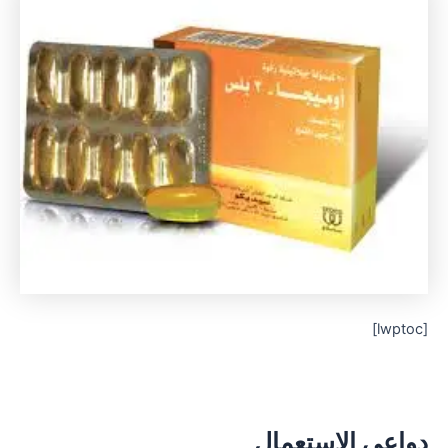
[lwptoc]
دواعي الاستعمال