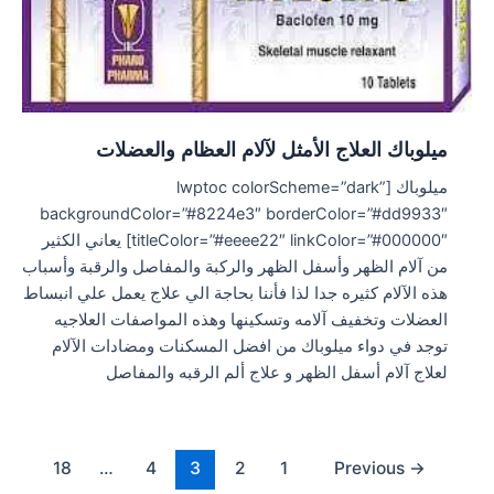
ميلوباك العلاج الأمثل لآلام العظام والعضلات
ميلوباك [lwptoc colorScheme=”dark”
backgroundColor=”#8224e3″ borderColor=”#dd9933″
titleColor=”#eeee22″ linkColor=”#000000″] يعاني الكثير
من آلام الظهر وأسفل الظهر والركبة والمفاصل والرقبة وأسباب
هذه الآلام كثيره جدا لذا فأننا بحاجة الي علاج يعمل علي انبساط
العضلات وتخفيف آلامه وتسكينها وهذه المواصفات العلاجيه
توجد في دواء ميلوباك من افضل المسكنات ومضادات الآلام
لعلاج آلام أسفل الظهر و علاج ألم الرقبه والمفاصل
Post
18
…
4
3
2
1
Previous
→
pagination