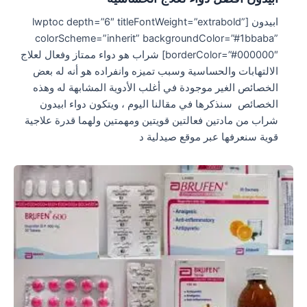
ابيدون [lwptoc depth=”6″ titleFontWeight=”extrabold”
colorScheme=”inherit” backgroundColor=”#1bbaba”
borderColor=”#000000″] شراب هو دواء ممتاز وفعال لعلاج
الالتهابات والحساسية وسبب تميزه وانفراده هو أنه له بعض
الخصائص الغير موجودة في أغلب الأدوية المشابهة له وهذه
الخصائص سنذكرها في مقالنا اليوم ، ويتكون دواء ابيدون
شراب من مادتين فعالتين قويتين ومهمتين ولهما قدرة علاجية
قوية سنعرفها عبر موقع صيدلية د