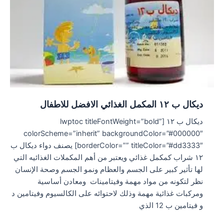
ديكال ب ١٢ المكمل الغذائي الافضل للاطفال
ديكال ب ١٢ [lwptoc titleFontWeight=”bold”
colorScheme=”inherit” backgroundColor=”#000000″
borderColor=”” titleColor=”#dd3333″] يصنف دواء ديكال ب
١٢ شراب كمكمل غذائي ويعتبر من أهم المكملات الغذائيه التي
لها تأثير كبير على الجسم والعظام ونمو الجسم وصحة الإنسان
نظر لتكونه من مواد مهمة وفيتامينات ومعادن أساسية
ومركبات غذائية مهمة وذلك لاحتوائه على الكالسيوم وفيتامين د
و فيتامين ب 12 الذي