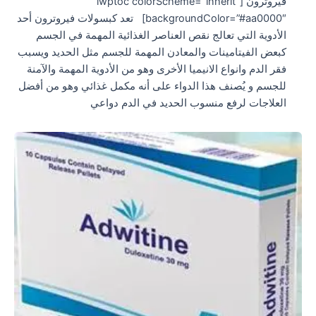
فيروترون [lwptoc colorScheme=”inherit”
backgroundColor=”#aa0000″] تعد كبسولات فيروترون أحد
الأدوية التي تعالج نقص العناصر الغذائية المهمة في الجسم
كبعض الفيتامينات والمعادن المهمة للجسم مثل الحديد ويسبب
فقر الدم وانواع الانيميا الأخرى وهو من الأدوية المهمة والآمنة
للجسم و يُصنف هذا الدواء على أنه مكمل غذائي وهو من أفضل
العلاجات لرفع منسوب الحديد في الدم دواعي