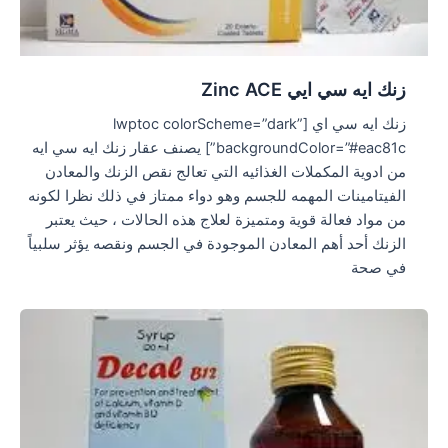
زنك ايه سي ايي Zinc ACE
زنك ايه سي اي [lwptoc colorScheme=”dark”
backgroundColor=”#eac81c”] يصنف عقار زنك ايه سي ايه
من ادوية المكملات الغذائيه التي تعالج نقص الزنك والمعادن
الفيتامينات المهمه للجسم وهو دواء ممتاز في ذلك نظرا لكونه
من مواد فعالة قوية ومتميزة لعلاج هذه الحالات ، حيث يعتبر
الزنك أحد أهم المعادن الموجودة في الجسم ونقصه يؤثر سلبياً
في صحة