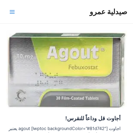
خطي
صيدلية عمرو
لى
Main
لمحتوى
Menu
أجاوت قل وداعاً للنقرس!
اجاوت agout [lwptoc backgroundColor=”#81d742″] يعتبر