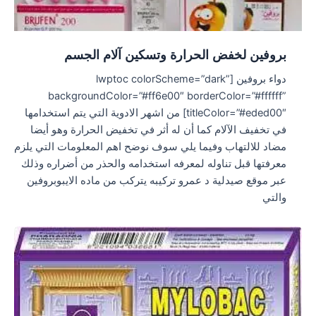
بروفين لخفض الحرارة وتسكين آلام الجسم
دواء بروفين [lwptoc colorScheme=”dark”
backgroundColor=”#ff6e00″ borderColor=”#ffffff”
titleColor=”#eded00″] من اشهر الادوية التي يتم استخدامها
في تخفيف الآلام كما أن له أثر في تخفيض الحرارة وهو أيضا
مضاد للالتهاب وفيما يلي سوف نوضح اهم المعلومات التي يلزم
معرفتها قبل تناوله لمعرفه استخدامه والحذر من أضراره وذلك
عبر موقع صيدلية د عمرو تركيبه يتركب من ماده الايبوبروفين
والتي