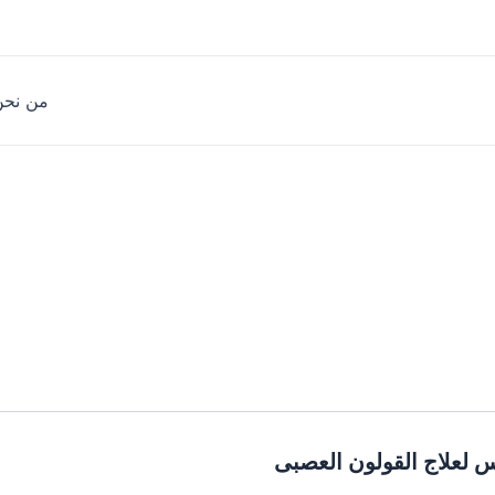
من نحن
س لعلاج القولون العصبى