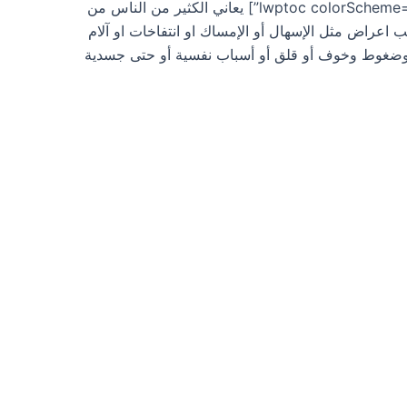
ليبراكس [lwptoc colorScheme=”dark” backgroundColor=”#0b6bbf” borderColor=”#ffffff”] يعاني الكثير من الناس من
اعراض مثل الإسهال أو الإمساك او انتفاخات او آلام
ة وضغوط وخوف أو قلق أو أسباب نفسية أو حتى جسدية