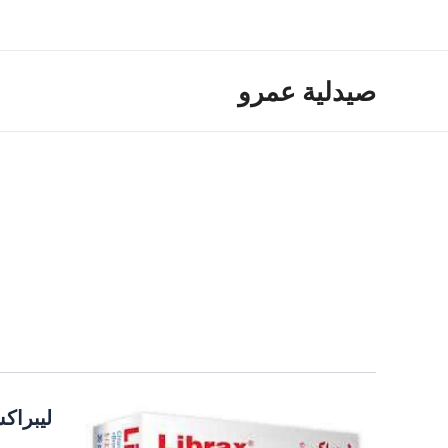
خطي
لى
لمحتوى
صيدلية عمرو
ليبراك