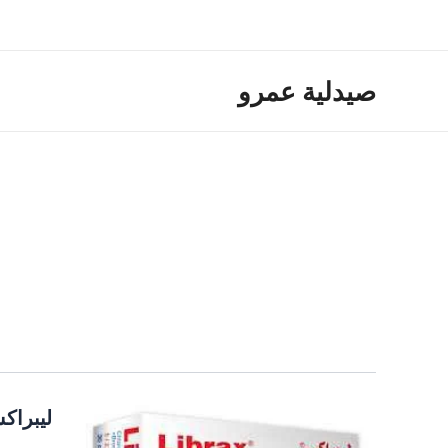
خطي
لى
لمحتوى
صيدلية عمرو
ليبراك