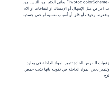
ليبراكس [lwptoc colorScheme=”dark” backgroundColor=”#0b6bbf” borderColor=”#ffffff”] يعاني الكثير من الناس من
اعراض مثل الإسهال أو الإمساك او انتفاخات او آلام
ة وضغوط وخوف أو قلق أو أسباب نفسية أو حتى جسدية
علاج نوبات النقرس الحادة تتميز المواد الداخلة في يو ايد
وتتميز بعض المواد الداخلة في تكوينه بانها تذيب حمض
اج