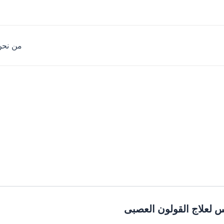
من نحن
س لعلاج القولون العصبى