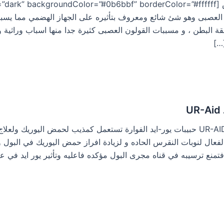
العصبى وهو شئ شائع ومعروف بتأثيره على الجهاز الهضمي مما يسبب 
ة البطن ، و مسببات القولون العصبى كثيرة جدا منها اسباب وراثي
…]
U
يور ايد UR-AID حبيبات يور-ايد الفوارة تستعمل كمذيب لحمض اليوريك ول
الفعال لنوبات النقرس الحاده و لزيادة افراز حمض اليوريك في البول 
فتمنع ترسيبه في قناه مجرى البول مؤكده فاعليه وتأثير يور ايد في عل