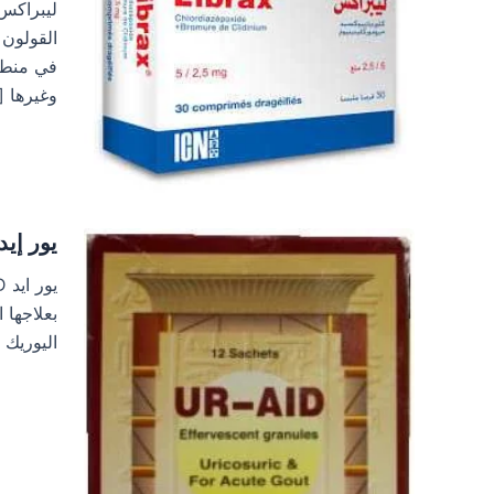
القولون 
في منطق
وغيرها [
يور إيد R-Aid
بعلاجها 
اليوريك 