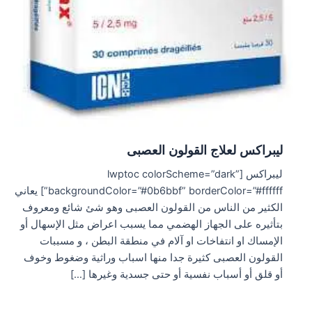
ليبراكس لعلاج القولون العصبى
ليبراكس [lwptoc colorScheme=”dark”
backgroundColor=”#0b6bbf” borderColor=”#ffffff”] يعاني
الكثير من الناس من القولون العصبى وهو شئ شائع ومعروف
بتأثيره على الجهاز الهضمي مما يسبب اعراض مثل الإسهال أو
الإمساك او انتفاخات او آلام في منطقة البطن ، و مسببات
القولون العصبى كثيرة جدا منها اسباب وراثية وضغوط وخوف
أو قلق أو أسباب نفسية أو حتى جسدية وغيرها […]