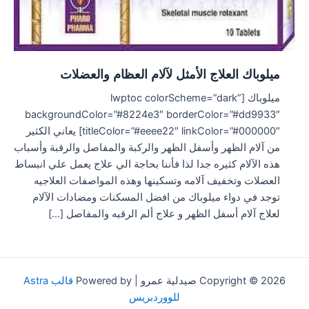
ميلوباك العلاج الأمثل لآلام العظام والعضلات
ميلوباك [lwptoc colorScheme=”dark”
backgroundColor=”#8224e3″ borderColor=”#dd9933″
titleColor=”#eeee22″ linkColor=”#000000″] يعاني الكثير
من آلام الظهر وأسفل الظهر والركبة والمفاصل والرقبة وأسباب
هذه الآلام كثيره جدا لذا فأننا بحاجة الي علاج يعمل علي انبساط
العضلات وتخفيف آلامه وتسكينها وهذه المواصفات العلاجيه
توجد في دواء ميلوباك من افضل المسكنات ومضادات الآلام
لعلاج آلام أسفل الظهر و علاج ألم الرقبه والمفاصل […]
Copyright © 2026 صيدلية عمرو | Powered by
قالب Astra
للووردبريس