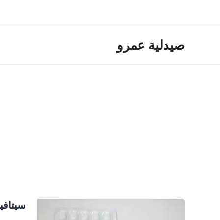
خطي
لى
لمحتوى
صيدلية عمرو
سيتافي