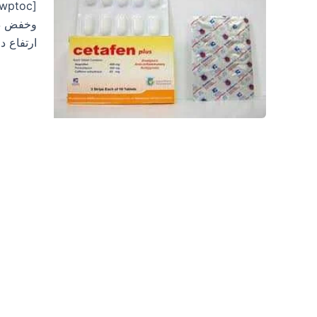
وخفض درج
ارتفاع د