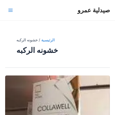
خطي
صيدلية عمرو
لى
Main
لمحتوى
Menu
الرئيسية
خشونه الركبه
خشونه الركبه