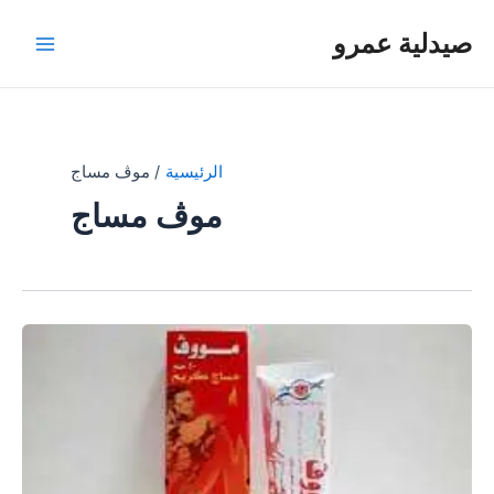
خطي
صيدلية عمرو
لى
Main
لمحتوى
Menu
الرئيسية
موڤ مساج
موڤ مساج