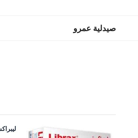
خطي
لى
لمحتوى
صيدلية عمرو
ليبراك