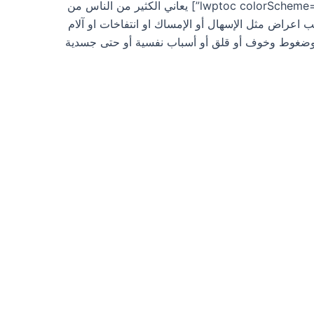
ليبراكس [lwptoc colorScheme=”dark” backgroundColor=”#0b6bbf” borderColor=”#ffffff”] يعاني الكثير من الناس من
اعراض مثل الإسهال أو الإمساك او انتفاخات او آلام
ة وضغوط وخوف أو قلق أو أسباب نفسية أو حتى جسدية