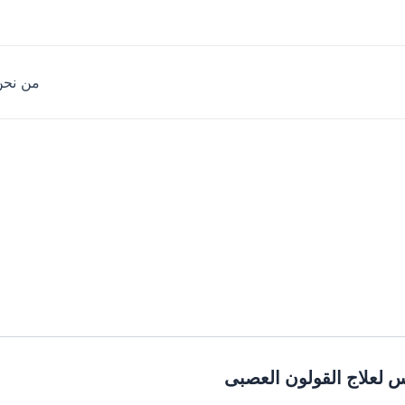
من نحن
س لعلاج القولون العصبى