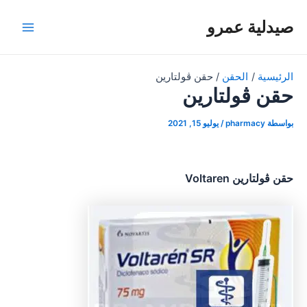
خطي
صيدلية عمرو
لى
Main
لمحتوى
Menu
الرئيسية
الحقن
حقن ڤولتارين
حقن ڤولتارين
بواسطة
pharmacy
/
يوليو 15, 2021
حقن ڤولتارين Voltaren