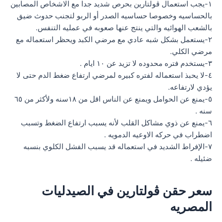
١-يجب استعمال ڤولتارين بحرص شديد جدا مع الاشخاص المصابين
بالحساسيه وخصوصا حساسيه الصدر أو الربو لتجنب حدوث ضيق
بالشعب الهوائيه والتي ينتج عنها صعوبه في عمليه التنفس.
٢-يستعمل بشكل شبه عادي مع مرضي الكبد ويحظر استعماله مع
مرضي الكلي.
٣-يستخدم فتره محدوده لا تزيد عن ١٠ ايام .
٤-لا يحبذ استعماله لفتره كبيره لمرضي ارتفاع ضغط الدم حتى لا
يؤدي لارتفاعه.
٥-يمنع عن الحوامل ويمنع عن الناس اقل من ١٨سنه ولأكثر من ٦٥
سنه .
٦-يمنع عن ذوي مشاكل القلب لأنه يسبب ارتفاع الضغط وتسبب
اضطراب في حركه الاوعيه الدمويه .
٧-الإفراط الشديد في استعماله قد يسبب الفشل الكلوي بنسبه
ضئيله .
سعر حقن ڤولتارين في الصيدليات
المصريه