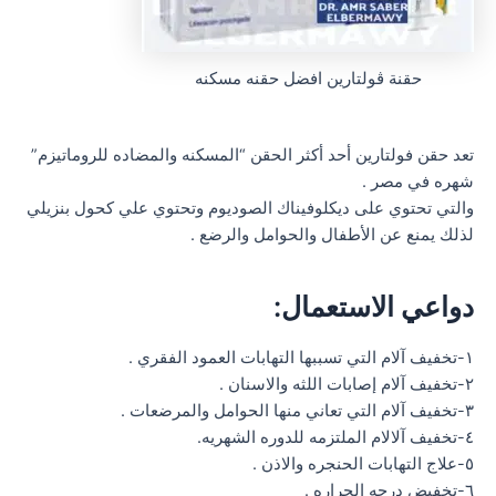
حقنة ڤولتارين افضل حقنه مسكنه
تعد حقن فولتارين أحد أكثر الحقن “المسكنه والمضاده للروماتيزم”
شهره في مصر .
والتي تحتوي على ديكلوفيناك الصوديوم وتحتوي علي كحول بنزيلي
لذلك يمنع عن الأطفال والحوامل والرضع .
دواعي الاستعمال:
١-تخفيف آلام التي تسببها التهابات العمود الفقري .
٢-تخفيف آلام إصابات اللثه والاسنان .
٣-تخفيف آلام التي تعاني منها الحوامل والمرضعات .
٤-تخفيف آلالام الملتزمه للدوره الشهريه.
٥-علاج التهابات الحنجره والاذن .
٦-تخفيض درجه الحراره .