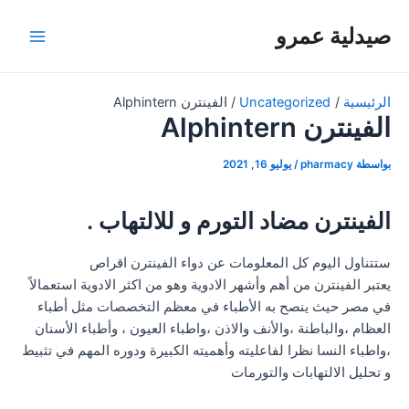
خطي
صيدلية عمرو
لى
Main
لمحتوى
Menu
الرئيسية
Uncategorized
الفينترن Alphintern
الفينترن Alphintern
بواسطة
pharmacy
/
يوليو 16, 2021
الفينترن مضاد التورم و للالتهاب .
ستتناول اليوم كل المعلومات عن دواء الفينترن اقراص
يعتبر الفينترن من أهم وأشهر الادوية وهو من اكثر الادوية استعمالاً
في مصر حيث ينصح به الأطباء في معظم التخصصات مثل أطباء
العظام ،والباطنة ،والأنف والاذن ،واطباء العيون ، وأطباء الأسنان
،واطباء النسا نظرا لفاعليته وأهميته الكبيرة ودوره المهم في تثبيط
و تحليل الالتهابات والتورمات