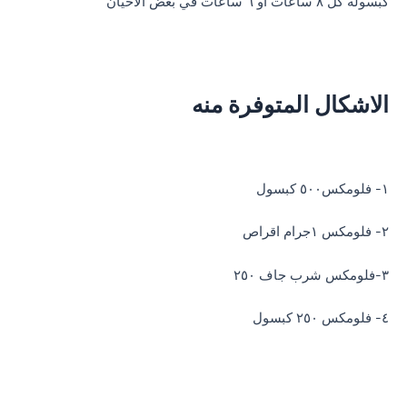
كبسولة كل ٨ ساعات أو ٦ ساعات في بعض الأحيان
الاشكال المتوفرة منه
١- فلومكس٥٠٠ كبسول
٢- فلومكس ١جرام اقراص
٣-فلومكس شرب جاف ٢٥٠
٤- فلومكس ٢٥٠ كبسول