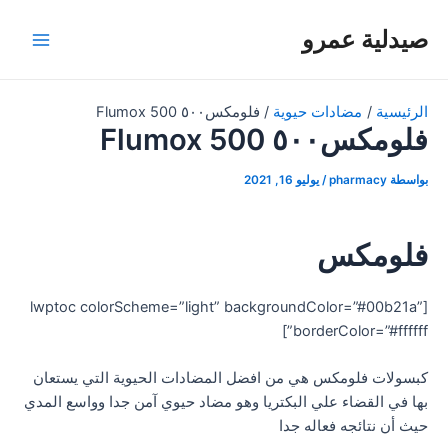
خطي
صيدلية عمرو
لى
Main
لمحتوى
Menu
الرئيسية
مضادات حيوية
فلومكس٥٠٠ Flumox 500
فلومكس٥٠٠ Flumox 500
بواسطة
pharmacy
/
يوليو 16, 2021
فلومكس
[lwptoc colorScheme=”light” backgroundColor=”#00b21a”
borderColor=”#ffffff”]
كبسولات فلومكس هي من افضل المضادات الحيوية التي يستعان
بها في القضاء علي البكتريا وهو مضاد حيوي آمن جدا وواسع المدي
حيث أن نتائجه فعاله جدا