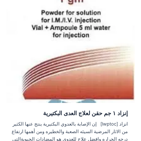
إنزاد ١ جم حقن لعلاج العدى البكتيرية
انزاد [lwptoc] إن الإصابة بالعدوي البكتيرية ينتج عنها الكثير
من الاثار المرضية السيئه الصعبة والخطيره ومن أهمها ارتفاع
درجه الحراره وافضل علاج للعدوي هو المضادات الحيويةالتي