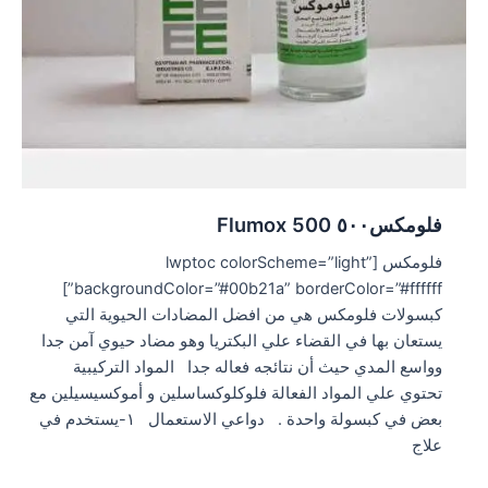
فلومكس٥٠٠ Flumox 500
فلومكس [lwptoc colorScheme=”light”
backgroundColor=”#00b21a” borderColor=”#ffffff”]
كبسولات فلومكس هي من افضل المضادات الحيوية التي
يستعان بها في القضاء علي البكتريا وهو مضاد حيوي آمن جدا
وواسع المدي حيث أن نتائجه فعاله جدا المواد التركيبية
تحتوي علي المواد الفعالة فلوكلوكساسلين و أموكسيسيلين مع
بعض في كبسولة واحدة . دواعي الاستعمال ١-يستخدم في
علاج