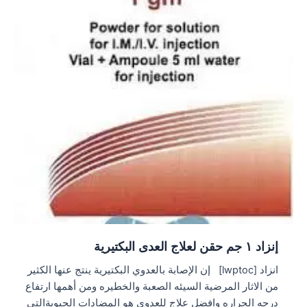
إنزاد ١ جم حقن لعلاج العدى البكتيرية
انزاد [lwptoc] إن الإصابة بالعدوي البكتيرية ينتج عنها الكثير
من الاثار المرضية السيئه الصعبة والخطيره ومن أهمها ارتفاع
درجه الحراره وافضل علاج للعدوي هو المضادات الحيويةالتي