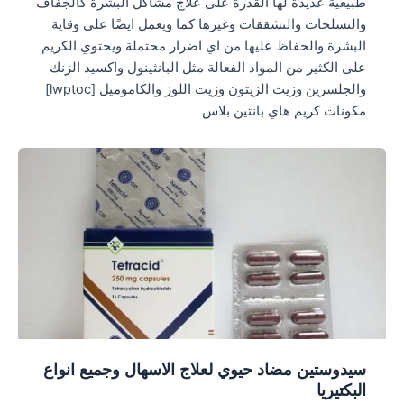
طبيعية عديدة لها القدرة على علاج مشاكل البشرة كالجفاف
والتسلخات والتشققات وغيرها كما ويعمل ايضًا على وقاية
البشرة والحفاظ عليها من اي اضرار محتملة ويحتوي الكريم
على الكثير من المواد الفعالة مثل البانثينول واكسيد الزنك
والجلسرين وزيت الزيتون وزيت اللوز والكاموميل [lwptoc]
مكونات كريم هاي بانتين بلاس
سيدوستين مضاد حيوي لعلاج الاسهال وجميع انواع
البكتيريا