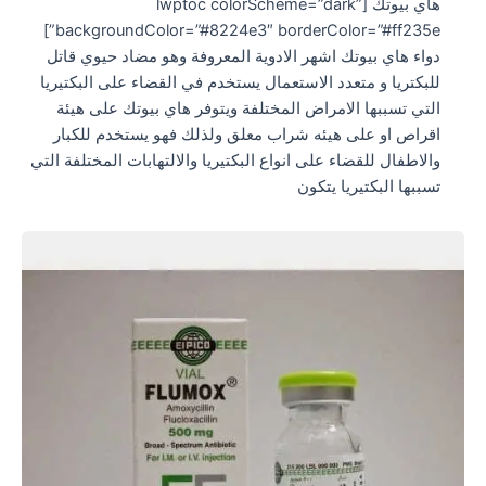
هاي بيوتك [lwptoc colorScheme=”dark”
backgroundColor=”#8224e3″ borderColor=”#ff235e”]
دواء هاي بيوتك اشهر الادوية المعروفة وهو مضاد حيوي قاتل
للبكتريا و متعدد الاستعمال يستخدم في القضاء على البكتيريا
التي تسببها الامراض المختلفة ويتوفر هاي بيوتك على هيئة
اقراص او على هيئه شراب معلق ولذلك فهو يستخدم للكبار
والاطفال للقضاء على انواع البكتيريا والالتهابات المختلفة التي
تسببها البكتيريا يتكون